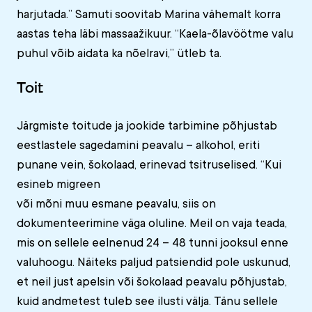
harjutada.” Samuti soovitab Marina vähemalt korra
aastas teha läbi massaažikuur. “Kaela-õlavöötme valu
puhul võib aidata ka nõelravi,” ütleb ta.
Toit
Järgmiste toitude ja jookide tarbimine põhjustab
eestlastele sagedamini peavalu – alkohol, eriti
punane vein, šokolaad, erinevad tsitruselised. “Kui
esineb migreen
või mõni muu esmane peavalu, siis on
dokumenteerimine väga oluline. Meil on vaja teada,
mis on sellele eelnenud 24 – 48 tunni jooksul enne
valuhoogu. Näiteks paljud patsiendid pole uskunud,
et neil just apelsin või šokolaad peavalu põhjustab,
kuid andmetest tuleb see ilusti välja. Tänu sellele