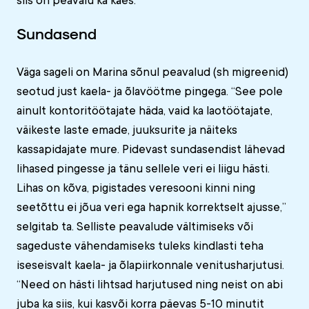
siis on peavalu ka käes.”
Sundasend
Väga sageli on Marina sõnul peavalud (sh migreenid)
seotud just kaela- ja õlavöötme pingega. “See pole
ainult kontoritöötajate häda, vaid ka laotöötajate,
väikeste laste emade, juuksurite ja näiteks
kassapidajate mure. Pidevast sundasendist lähevad
lihased pingesse ja tänu sellele veri ei liigu hästi.
Lihas on kõva, pigistades veresooni kinni ning
seetõttu ei jõua veri ega hapnik korrektselt ajusse,”
selgitab ta. Selliste peavalude vältimiseks või
sageduste vähendamiseks tuleks kindlasti teha
iseseisvalt kaela- ja õlapiirkonnale venitusharjutusi.
“Need on hästi lihtsad harjutused ning neist on abi
juba ka siis, kui kasvõi korra päevas 5-10 minutit