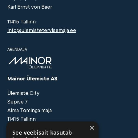
Karl Ernst von Baer
11415 Tallinn
info@ulemistetervisemaja.ee
ARENDAJA
Mainor Ülemiste AS
Ülemiste City
Sepise 7
Alma Tominga maja
11415 Tallinn
×
info@mainorulemiste.ee
See veebisait kasutab