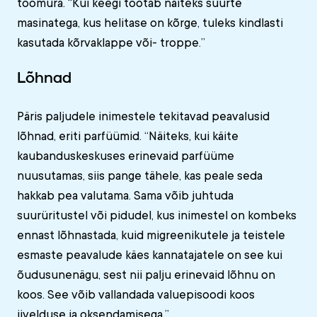
töömüra. “Kui keegi töötab näiteks suurte
masinatega, kus helitase on kõrge, tuleks kindlasti
kasutada kõrvaklappe või- troppe.”
Lõhnad
Päris paljudele inimestele tekitavad peavalusid
lõhnad, eriti parfüümid. “Näiteks, kui käite
kaubanduskeskuses erinevaid parfüüme
nuusutamas, siis pange tähele, kas peale seda
hakkab pea valutama. Sama võib juhtuda
suurüritustel või pidudel, kus inimestel on kombeks
ennast lõhnastada, kuid migreenikutele ja teistele
esmaste peavalude käes kannatajatele on see kui
õudusunenägu, sest nii palju erinevaid lõhnu on
koos. See võib vallandada valuepisoodi koos
iivelduse ja oksendamisega.”