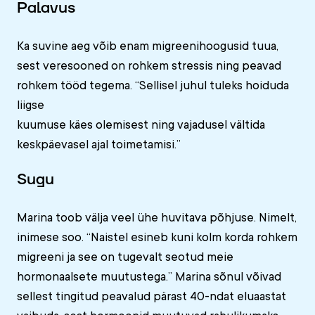
Palavus
Ka suvine aeg võib enam migreenihoogusid tuua,
sest veresooned on rohkem stressis ning peavad
rohkem tööd tegema. “Sellisel juhul tuleks hoiduda
liigse
kuumuse käes olemisest ning vajadusel vältida
keskpäevasel ajal toimetamisi.”
Sugu
Marina toob välja veel ühe huvitava põhjuse. Nimelt,
inimese soo. “Naistel esineb kuni kolm korda rohkem
migreeni ja see on tugevalt seotud meie
hormonaalsete muutustega.” Marina sõnul võivad
sellest tingitud peavalud pärast 40-ndat eluaastat