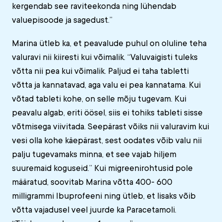
kergendab see raviteekonda ning lühendab
valuepisoode ja sagedust.”
Marina ütleb ka, et peavalude puhul on oluline teha
valuravi nii kiiresti kui võimalik. “Valuvaigisti tuleks
võtta nii pea kui võimalik. Paljud ei taha tabletti
võtta ja kannatavad, aga valu ei pea kannatama. Kui
võtad tableti kohe, on selle mõju tugevam. Kui
peavalu algab, eriti öösel, siis ei tohiks tableti sisse
võtmisega viivitada. Seepärast võiks nii valuravim kui
vesi olla kohe käepärast, sest oodates võib valu nii
palju tugevamaks minna, et see vajab hiljem
suuremaid koguseid.” Kui migreenirohtusid pole
määratud, soovitab Marina võtta 400- 600
milligrammi Ibuprofeeni ning ütleb, et lisaks võib
võtta vajadusel veel juurde ka Paracetamoli.