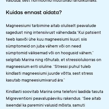
vaibuda, sest hormoonid muutuvad rahulikumaks.
Kuidas ennast aidata?
Magneesiumi tarbimine aitab oluliselt peavalude
sagedust ning intensiivust vähendada.“Kui patsient
teeb kasvõi ühe kuu magneesiumi kuuri, siis
sümptomeid on juba vähem või on need
sümptomid väiksemad või on hoogusid vähem,”
selgitab Marina ning rõhutab, et stressiolukorras on
magneesium eriti oluline. “Stressi puhul tuleb
kindlasti magneesiumi juurde võtta, sest stress
kasutab magneesiumivarud ära.”
Kindlasti soovitab Marina oma telefoni laadida tasuta
Migreventioni peavalupäeviku rakendus. “See aitab
iseendal ka paremini valusid mõista, samuti