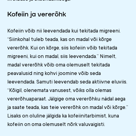
Kofeiin ja vererõhk
Kofeiin võib nii leevendada kui tekitada migreeni.
“Siinkohal tuleb teada, kas on madal või kõrge
vererõhk. Kui on kõrge, siis kofeiin võib tekitada
migreeni, kui on madal, siis leevendada.” Nimelt,
madal vererõhk võib oma olemuselt tekitada
peavalusid ning kohvi joomine võib seda
leevendada. Samuti leevendab seda aktiivne eluviis.
“Kõigil, olenemata vanusest, võiks olla olemas
vererõhuaparaat. Jälgige oma vererõhku nädal aega
ja saate teada, kas teie vererõhk on madal või kõrge.”
Lisaks on oluline jälgida ka kofeiinitarbimist, kuna
kofeiin on oma olemuselt nõrk valuvaigisti.