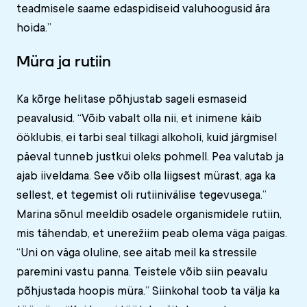
teadmisele saame edaspidiseid valuhoogusid ära
hoida.”
Müra ja rutiin
Ka kõrge helitase põhjustab sageli esmaseid
peavalusid. “Võib vabalt olla nii, et inimene käib
ööklubis, ei tarbi seal tilkagi alkoholi, kuid järgmisel
päeval tunneb justkui oleks pohmell. Pea valutab ja
ajab iiveldama. See võib olla liigsest mürast, aga ka
sellest, et tegemist oli rutiinivälise tegevusega.”
Marina sõnul meeldib osadele organismidele rutiin,
mis tähendab, et unerežiim peab olema väga paigas.
“Uni on väga oluline, see aitab meil ka stressile
paremini vastu panna. Teistele võib siin peavalu
põhjustada hoopis müra.” Siinkohal toob ta välja ka