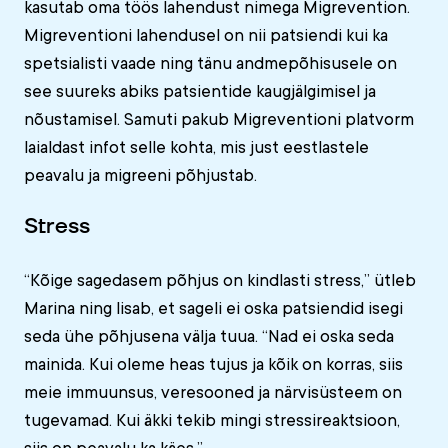
kasutab oma töös lahendust nimega Migrevention.
Migreventioni lahendusel on nii patsiendi kui ka
spetsialisti vaade ning tänu andmepõhisusele on
see suureks abiks patsientide kaugjälgimisel ja
nõustamisel. Samuti pakub Migreventioni platvorm
laialdast infot selle kohta, mis just eestlastele
peavalu ja migreeni põhjustab.
Stress
“Kõige sagedasem põhjus on kindlasti stress,” ütleb
Marina ning lisab, et sageli ei oska patsiendid isegi
seda ühe põhjusena välja tuua. “Nad ei oska seda
mainida. Kui oleme heas tujus ja kõik on korras, siis
meie immuunsus, veresooned ja närvisüsteem on
tugevamad. Kui äkki tekib mingi stressireaktsioon,