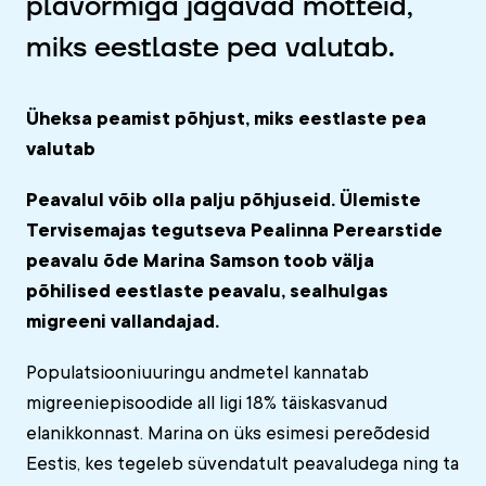
plavormiga jagavad mõtteid,
miks eestlaste pea valutab.
Üheksa peamist põhjust, miks eestlaste pea
valutab
Peavalul võib olla palju põhjuseid. Ülemiste
Tervisemajas tegutseva Pealinna Perearstide
peavalu õde Marina Samson toob välja
põhilised eestlaste peavalu, sealhulgas
migreeni vallandajad.
Populatsiooniuuringu andmetel kannatab
migreeniepisoodide all ligi 18% täiskasvanud
elanikkonnast. Marina on üks esimesi pereõdesid
Eestis, kes tegeleb süvendatult peavaludega ning ta